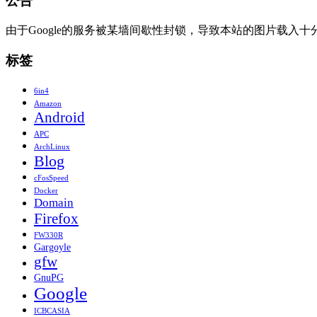
公告
由于Google的服务被某墙间歇性封锁，导致本站的图片载入
标签
6in4
Amazon
Android
APC
ArchLinux
Blog
cFosSpeed
Docker
Domain
Firefox
FW330R
Gargoyle
gfw
GnuPG
Google
ICBCASIA