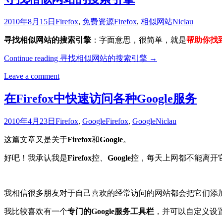
2010年8月15日
Firefox
,
免费资源
Firefox
,
相似网站
Niclau
寻找相似网站的搜索引擎
：字面意思，很简单，就是
帮助你找
Continue reading
寻找相似网站的搜索引擎
→
Leave a comment
在Firefox中快速访问各种Google服务
2010年4月23日
Firefox
,
Google
Firefox
,
Google
Niclau
这篇文章又是关于
Firefox
和
Google
。
好吧！我承认我是
Firefox
控、
Google
控，每天上网都不能离开
我相信很多朋友对于自己喜欢的经常访问的网站都会把它们添
我比较喜欢有一个
专门的Google服务工具栏
，并可以自定义设置