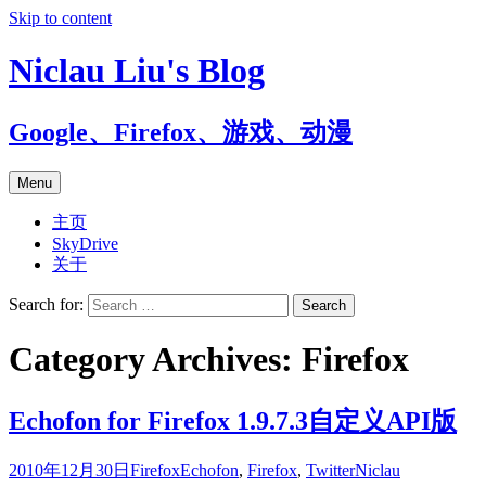
Skip to content
Niclau Liu's Blog
Google、Firefox、游戏、动漫
Menu
主页
SkyDrive
关于
Search for:
Category Archives: Firefox
Echofon for Firefox 1.9.7.3自定义API版
2010年12月30日
Firefox
Echofon
,
Firefox
,
Twitter
Niclau