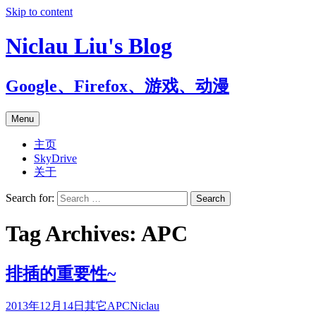
Skip to content
Niclau Liu's Blog
Google、Firefox、游戏、动漫
Menu
主页
SkyDrive
关于
Search for:
Tag Archives: APC
排插的重要性~
2013年12月14日
其它
APC
Niclau