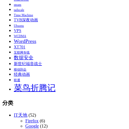
steam
tailscale
Time Machine
TVB深夜动画
Ubuntu
VPS
WCDMA
WordPress
XT701
互联网专线
数据安全
新世纪福音战士
移动到企
经典动画
联通
菜鸟折腾记
分类
IT天地
(52)
Firefox
(6)
Google
(12)