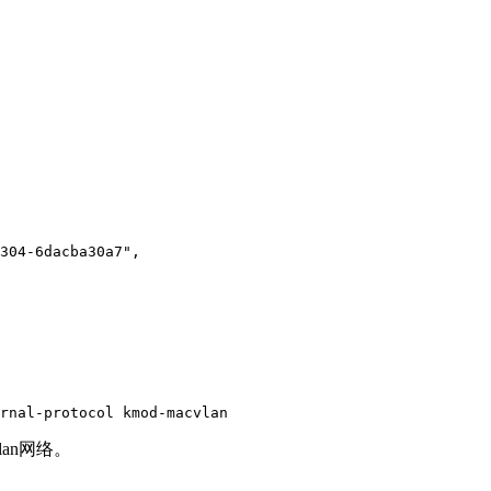
304-6dacba30a7",

rnal-protocol kmod-macvlan
lan网络。