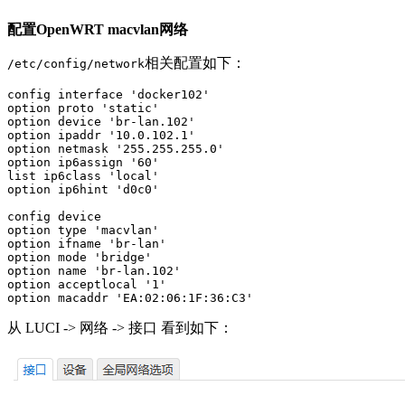
配置OpenWRT macvlan网络
相关配置如下：
/etc/config/network
config interface 'docker102'

option proto 'static'

option device 'br-lan.102'

option ipaddr '10.0.102.1'

option netmask '255.255.255.0'

option ip6assign '60'

list ip6class 'local'

option ip6hint 'd0c0'

config device

option type 'macvlan'

option ifname 'br-lan'

option mode 'bridge'

option name 'br-lan.102'

option acceptlocal '1'

option macaddr 'EA:02:06:1F:36:C3'
从 LUCI -> 网络 -> 接口 看到如下：