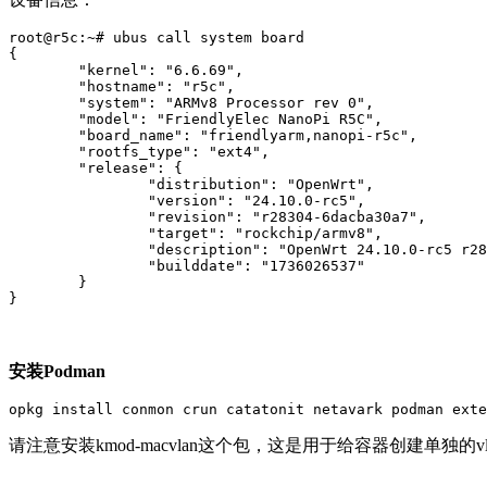
root@r5c:~# ubus call system board

{

        "kernel": "6.6.69",

        "hostname": "r5c",

        "system": "ARMv8 Processor rev 0",

        "model": "FriendlyElec NanoPi R5C",

        "board_name": "friendlyarm,nanopi-r5c",

        "rootfs_type": "ext4",

        "release": {

                "distribution": "OpenWrt",

                "version": "24.10.0-rc5",

                "revision": "r28304-6dacba30a7",

                "target": "rockchip/armv8",

                "description": "OpenWrt 24.10.0-rc5 r28
                "builddate": "1736026537"

        }

}
安装Podman
opkg install conmon crun catatonit netavark podman exte
请注意安装kmod-macvlan这个包，这是用于给容器创建单独的v