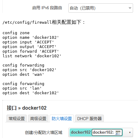
相关配置如下：
/etc/config/firewall
config zone

option name 'docker102'

option input 'ACCEPT'

option output 'ACCEPT'

option forward 'ACCEPT'

list network 'docker102'

config forwarding

option src 'docker102'

option dest 'wan'

config forwarding

option src 'lan'

option dest 'docker102'