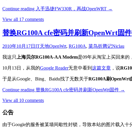
Continue reading
入手迅捷FW330R，再战OpenWRT
→
View all 17 comments
替换RG100A cfe密码并刷新OpenWrt固件
2010年10月17日
IT天地
OpenWrt
,
RG100A
,
菜鸟折腾记
Niclau
我这只
上海贝尔RG100A-AA Modem
是09年从淘宝上买回来
10月13日，从我的
Google Reader
无意中看到
这篇文章
，说
RG10
于是从Google、Bing、Baidu找了无数关于
RG100A刷OpenWr
Continue reading
替换RG100A cfe密码并刷新OpenWrt固件
→
View all 10 comments
公告
由于Google的服务被某墙间歇性封锁，导致本站的图片载入