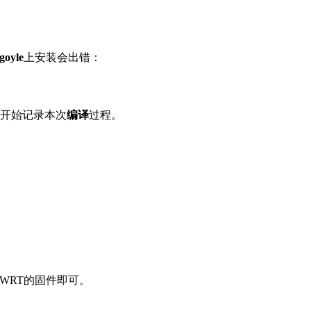
goyle
上安装会出错：
接着开始记录本次
编译
过程。
DD-WRT的固件即可。