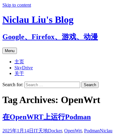
Skip to content
Niclau Liu's Blog
Google、Firefox、游戏、动漫
Menu
主页
SkyDrive
关于
Search for:
Tag Archives: OpenWrt
在OpenWRT上运行Podman
2025年1月14日
IT天地
Docker
,
OpenWrt
,
Podman
Niclau