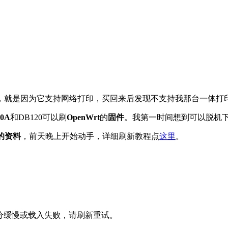
的，就是因为它支持网络打印，买回来后发现不支持我那台一体打
0A
和DB120可以刷
OpenWrt
的
固件
。我第一时间想到可以脱机
t的资料
，前天晚上开始动手，详细刷新教程点
这里
。
十分缓慢或载入失败，请刷新重试。