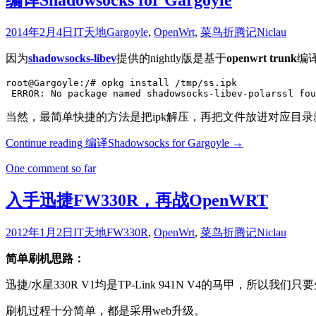
编译Shadowsocks for Gargoyle
2014年2月4日
IT天地
Gargoyle
,
OpenWrt
,
菜鸟折腾记
Niclau
因为
shadowsocks-libev
提供的nightly版是基于
openwrt trunk
编
root@Gargoyle:/# opkg install /tmp/ss.ipk

 ERROR: No package named shadowsocks-libev-polarssl fou
当然，最简单快捷的方法是把ipk解压，再把文件放进对应目
Continue reading
编译Shadowsocks for Gargoyle
→
One comment so far
入手迅捷FW330R，再战OpenWRT
2012年1月2日
IT天地
FW330R
,
OpenWrt
,
菜鸟折腾记
Niclau
简单刷机思路：
迅捷/水星330R V1均是TP-Link 941N V4的马甲，所以我们只
刷机过程十分简单，都是采用web升级。