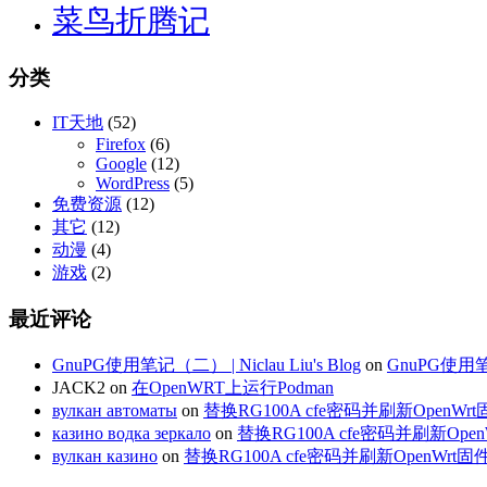
菜鸟折腾记
分类
IT天地
(52)
Firefox
(6)
Google
(12)
WordPress
(5)
免费资源
(12)
其它
(12)
动漫
(4)
游戏
(2)
最近评论
GnuPG使用笔记（二） | Niclau Liu's Blog
on
GnuPG使
JACK2
on
在OpenWRT上运行Podman
вулкан автоматы
on
替换RG100A cfe密码并刷新OpenWr
казино водка зеркало
on
替换RG100A cfe密码并刷新Open
вулкан казино
on
替换RG100A cfe密码并刷新OpenWrt固