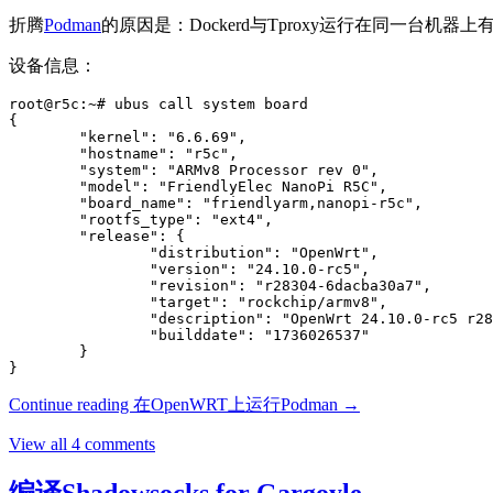
折腾
Podman
的原因是：Dockerd与Tproxy运行在同一台机器上
设备信息：
root@r5c:~# ubus call system board

{

        "kernel": "6.6.69",

        "hostname": "r5c",

        "system": "ARMv8 Processor rev 0",

        "model": "FriendlyElec NanoPi R5C",

        "board_name": "friendlyarm,nanopi-r5c",

        "rootfs_type": "ext4",

        "release": {

                "distribution": "OpenWrt",

                "version": "24.10.0-rc5",

                "revision": "r28304-6dacba30a7",

                "target": "rockchip/armv8",

                "description": "OpenWrt 24.10.0-rc5 r28
                "builddate": "1736026537"

        }

}
Continue reading
在OpenWRT上运行Podman
→
View all 4 comments