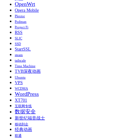
OpenWrt
Opera Mobile
Plextor
Podman
Project Fi
RSS
SLIC
SSD
StartSSL
steam
tailscale
Time Machine
TVB深夜动画
Ubuntu
VPS
WCDMA
WordPress
XT701
互联网专线
数据安全
新世纪福音战士
移动到企
经典动画
联通