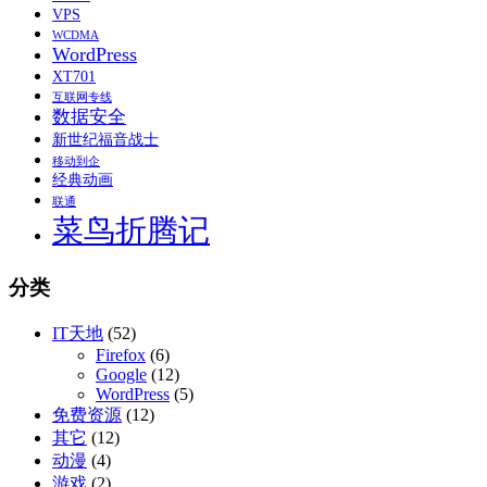
VPS
WCDMA
WordPress
XT701
互联网专线
数据安全
新世纪福音战士
移动到企
经典动画
联通
菜鸟折腾记
分类
IT天地
(52)
Firefox
(6)
Google
(12)
WordPress
(5)
免费资源
(12)
其它
(12)
动漫
(4)
游戏
(2)