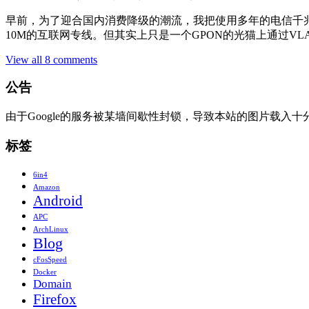
早前，为了迎合国内消费降级的潮流，我把使用多年的电信千兆融合
10M的互联网专线。但其实上只是一个GPON的光猫上通过VL
View all 8 comments
公告
由于Google的服务被某墙间歇性封锁，导致本站的图片载入
标签
6in4
Amazon
Android
APC
ArchLinux
Blog
cFosSpeed
Docker
Domain
Firefox