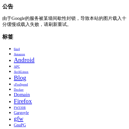
公告
由于Google的服务被某墙间歇性封锁，导致本站的图片载入十
分缓慢或载入失败，请刷新重试。
标签
6in4
Amazon
Android
APC
ArchLinux
Blog
cFosSpeed
Docker
Domain
Firefox
FW330R
Gargoyle
gfw
GnuPG