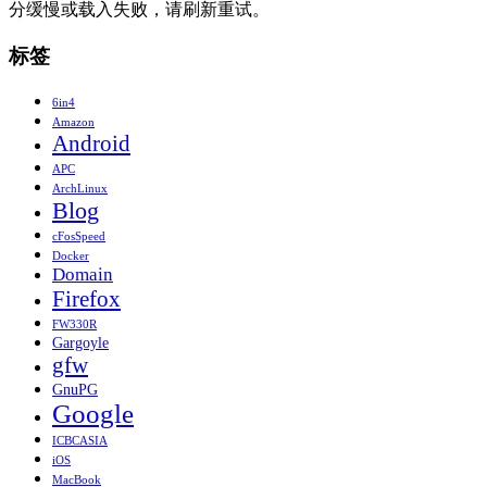
分缓慢或载入失败，请刷新重试。
标签
6in4
Amazon
Android
APC
ArchLinux
Blog
cFosSpeed
Docker
Domain
Firefox
FW330R
Gargoyle
gfw
GnuPG
Google
ICBCASIA
iOS
MacBook