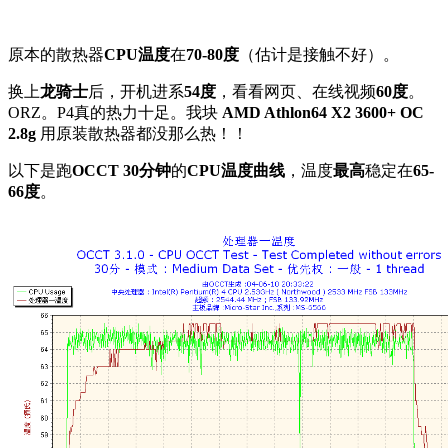
原本的散热器
CPU温度
在
70-80度
（估计是接触不好）。
换上
龙骑士
后，开机进系
54度
，看看网页、在线视频
60度
。
ORZ。P4真的热力十足。我块
AMD Athlon64 X2 3600+ OC
2.8g
用原装散热器都没那么热！！
以下是跑
OCCT 30分钟
的
CPU温度曲线
，温度
最高
稳定在
65-
66度
。