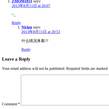
ZMOM1031
says:
2013年8月11日 at 20:07
>_
Reply
Niclau
says:
2013年8月11日 at 20:53
什么情况来着??
Reply
Leave a Reply
Your email address will not be published.
Required fields are marked
Comment
*