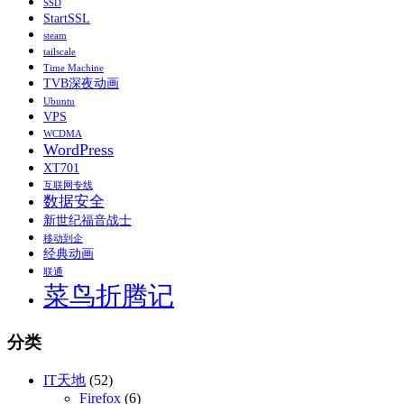
SSD
StartSSL
steam
tailscale
Time Machine
TVB深夜动画
Ubuntu
VPS
WCDMA
WordPress
XT701
互联网专线
数据安全
新世纪福音战士
移动到企
经典动画
联通
菜鸟折腾记
分类
IT天地
(52)
Firefox
(6)