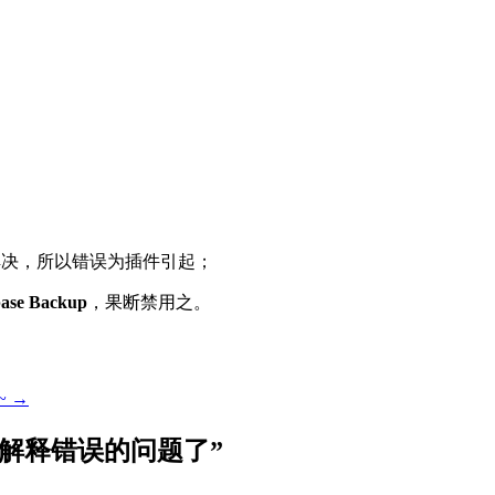
法解决，所以错误为插件引起；
ase Backup
，果断禁用之。
~
→
eed解释错误的问题了
”