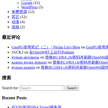
Google
(12)
WordPress
(5)
免费资源
(12)
其它
(12)
动漫
(4)
游戏
(2)
最近评论
GnuPG使用笔记（二） | Niclau Liu's Blog
on
GnuPG使
JACK2
on
在OpenWRT上运行Podman
вулкан автоматы
on
替换RG100A cfe密码并刷新OpenWr
казино водка зеркало
on
替换RG100A cfe密码并刷新Open
вулкан казино
on
替换RG100A cfe密码并刷新OpenWrt固
搜索
Search for:
Recent Posts
在VPS架设6IN4 Tunnel服务器